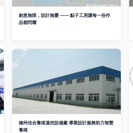
創意無限，設計無憂 —— 點子工房讓每一份作
品都閃耀
德州佳合養殖溫控設備廠 專業設計服務助力智慧
養殖