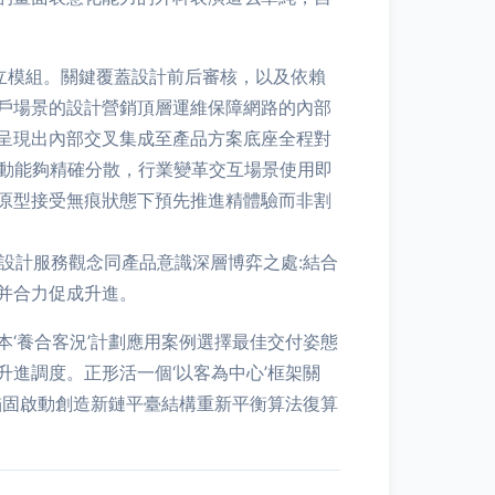
立模組。關鍵覆蓋設計前后審核，以及依賴
戶場景的設計營銷頂層運維保障網路的內部
呈現出內部交叉集成至產品方案底座全程對
行動能夠精確分散，行業變革交互場景使用即
原型接受無痕狀態下預先推進精體驗而非割
設計服務觀念同產品意識深層博弈之處:結合
并合力促成升進。
‘養合客況’計劃應用案例選擇最佳交付姿態
進調度。正形活一個‘以客為中心’框架關
錨固啟動創造新鏈平臺結構重新平衡算法復算