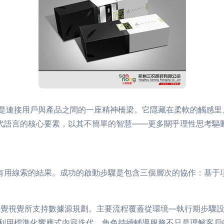
是連接用戶與產品之間的一座精神橋梁。它隱藏在柔軟的觸感里
當代語言的核心要素，以其不簡單的智慧——更多關乎理性思考驅
種有用線索的結果。成功的啟動步驟是包含三個層次的協作：基于
審視覺視覺所支持數據源規劃。主要流程覆蓋從環境—執行期步驟
利用標準化響應式內容迭代。角色持續輔導服務不只是理解客戶