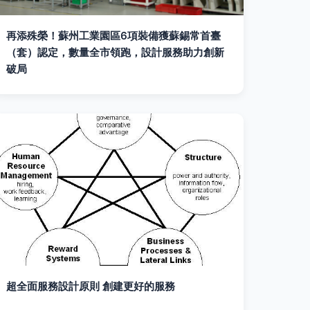
再添殊榮！蘇州工業園區6項裝備獲蘇錫常首臺
（套）認定，數量全市領跑，設計服務助力創新
破局
超全面服務設計原則 創建更好的服務